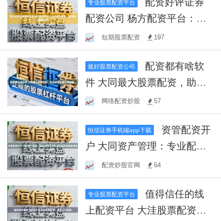
配资好评证券
专业股票配资平台
配资公司 杨方配资平台：杠
杆配资专家，助力投资财富
短期股票配资
197
增长
配资都有啥软
最好股票配资公司
件 大同最大股票配资，助您
轻松实现投资增值。
网络配资炒股
57
资管配资开
恒信证券手机端app下载
户 大同资产管理：专业配资
平台助您快速实现财富增值
配资炒股官网
64
值得信任的线
专业股票配资平台
上配资平台 大洼股票配资，