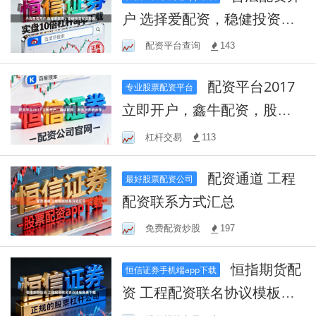
户 选择爱配资，稳健投资买
卖股票。
配资平台查询
143
配资平台2017
专业股票配资平台
立即开户，鑫牛配资，股市
投资新选择。
杠杆交易
113
配资通道 工程
最好股票配资公司
配资联系方式汇总
免费配资炒股
197
恒指期货配
恒信证券手机端app下载
资 工程配资联名协议模板免
费下载