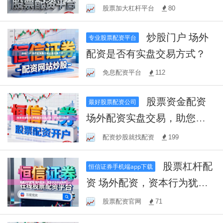
快速入门指南
股票加大杠杆平台
80
炒股门户 场外
专业股票配资平台
配资是否有实盘交易方式？
免息配资平台
112
股票资金配资
最好股票配资公司
场外配资实盘交易，助您获
利稳健!
配资炒股就找配资
199
股票杠杆配
恒信证券手机端app下载
资 场外配资，资本行为犹如
诗歌
股票配资官网
71