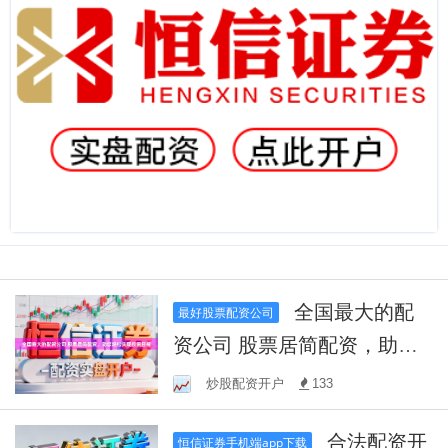
全国最大的配
最好股票配资公司
资公司 股票居简配资，助您
轻松实现投资目标
炒股配资开户
133
合法配资开
恒信证券手机端app下载