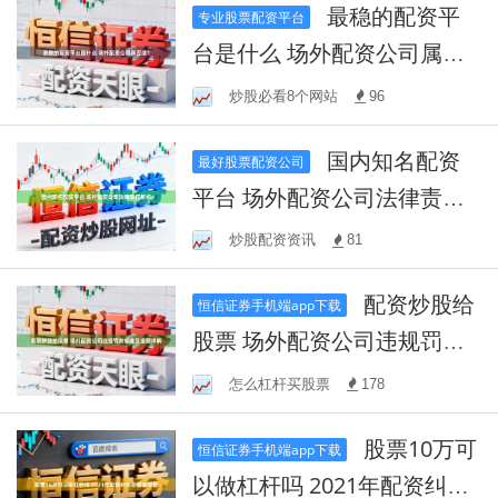
最稳的配资平
专业股票配资平台
台是什么 场外配资公司属否
法？
炒股必看8个网站
96
国内知名配资
最好股票配资公司
平台 场外配资公司法律责任
解析
炒股配资资讯
81
配资炒股给
恒信证券手机端app下载
股票 场外配资公司违规罚款
标准及金额详解
怎么杠杆买股票
178
股票10万可
恒信证券手机端app下载
以做杠杆吗 2021年配资纠纷