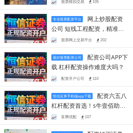
股票模拟交易
105
网上炒股配资
专业股票配资平台
公司 短线工程配资，精准亮
资，轻松盈利
股票网上交易平台
202
配资公司APP下
最好股票配资公司
载 杠杆配资操作难度大吗？
配资开户公司
110
配资六五八
恒信证券手机端app下载
杠杆配资首选！s牛壹佰助您
实现财富增长
富腾优配
107